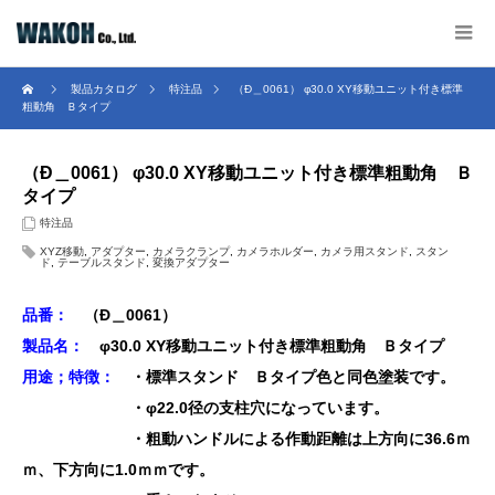
製品カタログ
特注品
（Ð＿0061） φ30.0 XY移動ユニット付き標準
粗動角 Ｂタイプ
（Ð＿0061） φ30.0 XY移動ユニット付き標準粗動角 Ｂ
タイプ
特注品
XYZ移動
,
アダプター
,
カメラクランプ
,
カメラホルダー
,
カメラ用スタンド
,
スタン
ド
,
テーブルスタンド
,
変換アダプター
品番：
（Ð＿0061
）
製品名：
φ30.0 XY移動ユニット付き標準粗動角 Ｂタイプ
用途；特徴：
・標準スタンド Ｂタイプ色と同色塗装です。
・φ22.0径の支柱穴になっています。
・粗動ハンドルによる作動距離は上方向に36.6ｍ
ｍ、下方向に1.0ｍｍです。