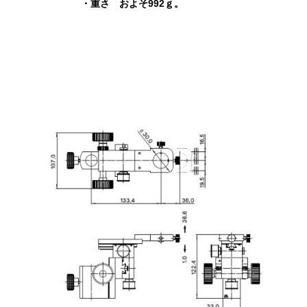
・重さ およそ992ｇ。