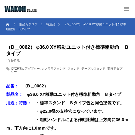
製品カタログ
特注品
（Ð＿0062） φ36.0 XY移動ユニット付き標準
粗動角 Ｂタイプ
（Ð＿0062） φ36.0 XY移動ユニット付き標準粗動角 Ｂ
タイプ
特注品
XYZ移動
,
アダプター
,
カメラ用スタンド
,
スタンド
,
テーブルスタンド
,
変換アダプ
ター
品番：
（Ð＿0062
）
製品名：
φ36.0 XY移動ユニット付き標準粗動角 Ｂタイプ
用途；特徴：
・標準スタンド Ｂタイプ色と同色塗装です。
・φ22.0径の支柱穴になっています。
・粗動ハンドルによる作動距離は上方向に36.6ｍ
ｍ、下方向に1.0ｍｍです。