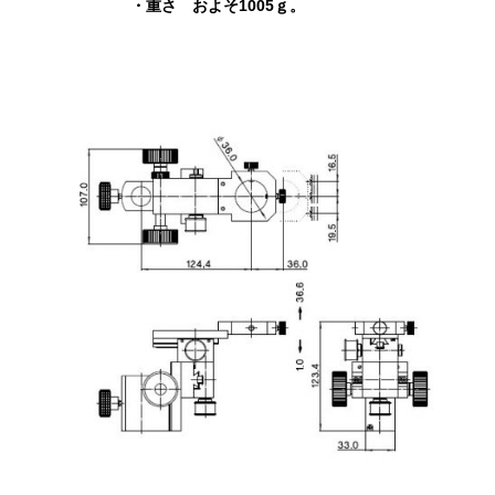
・重さ およそ1005ｇ。