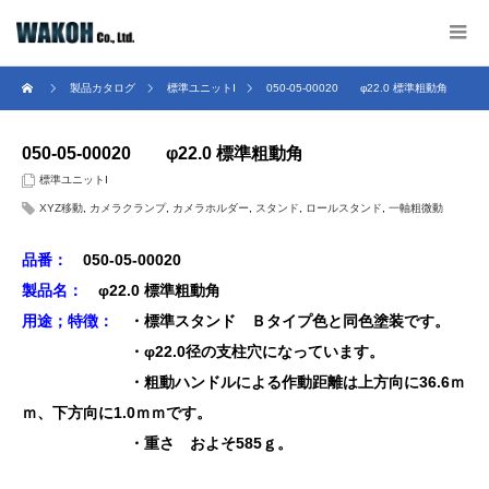
製品カタログ
標準ユニットⅠ
050-05-00020 φ22.0 標準粗動角
050-05-00020 φ22.0 標準粗動角
標準ユニットⅠ
XYZ移動
,
カメラクランプ
,
カメラホルダー
,
スタンド
,
ロールスタンド
,
一軸粗微動
品番：
050-05-00020
製品名：
φ22.0 標準粗動角
用途；特徴：
・標準スタンド Ｂタイプ色と同色塗装です。
・φ22.0径の支柱穴になっています。
・粗動ハンドルによる作動距離は上方向に36.6ｍ
ｍ、下方向に1.0ｍｍです。
・重さ およそ585ｇ。