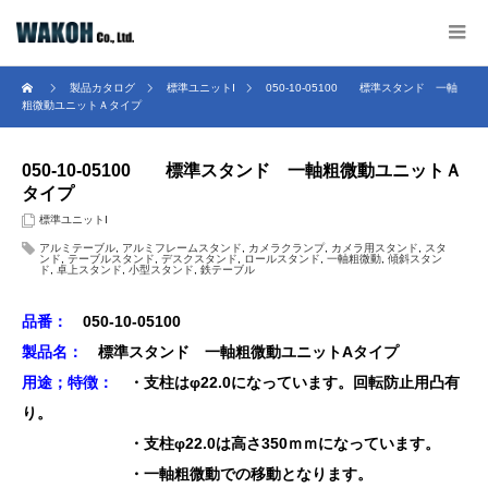
製品カタログ
標準ユニットⅠ
050-10-05100 標準スタンド 一軸
粗微動ユニットＡタイプ
050-10-05100 標準スタンド 一軸粗微動ユニットＡ
タイプ
標準ユニットⅠ
アルミテーブル
,
アルミフレームスタンド
,
カメラクランプ
,
カメラ用スタンド
,
スタ
ンド
,
テーブルスタンド
,
デスクスタンド
,
ロールスタンド
,
一軸粗微動
,
傾斜スタン
ド
,
卓上スタンド
,
小型スタンド
,
鉄テーブル
品番：
050-10-05100
製品名：
標準スタンド 一軸粗微動ユニットAタイプ
用途；特徴：
・支柱はφ22.0になっています。回転防止用凸有
り。
・支柱φ22.0は高さ350ｍｍになっています。
・一軸粗微動での移動となります。