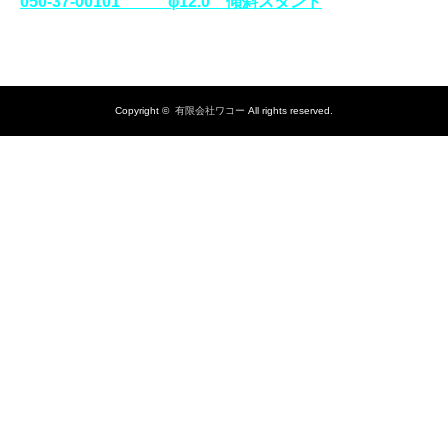
050‐37-00101 φ12.0 傾斜スタンド
Copyright ©
有限会社ワコー
All rights reserved.