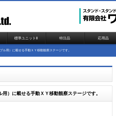
標準ユニットⅡ
特注品
応用品
ブル用）に載せる手動ＸＹ移動観察ステージです。
ル用）に載せる手動ＸＹ移動観察ステージです。