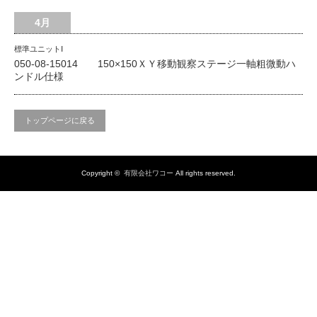
4月
標準ユニットⅠ
050-08-15014 150×150ＸＹ移動観察ステージ一軸粗微動ハ
ンドル仕様
トップページに戻る
Copyright ©
有限会社ワコー
All rights reserved.